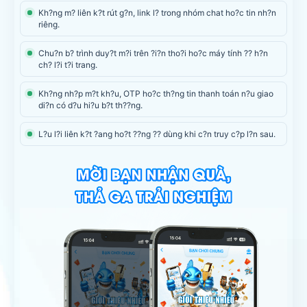
Kh?ng m? liên k?t rút g?n, link l? trong nhóm chat ho?c tin nh?n
riêng.
Chu?n b? trình duy?t m?i trên ?i?n tho?i ho?c máy tính ?? h?n
ch? l?i t?i trang.
Kh?ng nh?p m?t kh?u, OTP ho?c th?ng tin thanh toán n?u giao
di?n có d?u hi?u b?t th??ng.
L?u l?i liên k?t ?ang ho?t ??ng ?? dùng khi c?n truy c?p l?n sau.