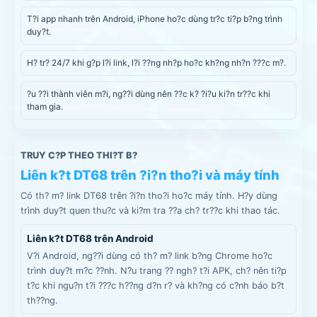
T?i app nhanh trên Android, iPhone ho?c dùng tr?c ti?p b?ng trình
duy?t.
H? tr? 24/7 khi g?p l?i link, l?i ??ng nh?p ho?c kh?ng nh?n ???c m?.
?u ??i thành viên m?i, ng??i dùng nên ??c k? ?i?u ki?n tr??c khi
tham gia.
TRUY C?P THEO THI?T B?
Liên k?t DT68 trên ?i?n tho?i và máy tính
Có th? m? link DT68 trên ?i?n tho?i ho?c máy tính. H?y dùng
trình duy?t quen thu?c và ki?m tra ??a ch? tr??c khi thao tác.
Liên k?t DT68 trên Android
V?i Android, ng??i dùng có th? m? link b?ng Chrome ho?c
trình duy?t m?c ??nh. N?u trang ?? ngh? t?i APK, ch? nên ti?p
t?c khi ngu?n t?i ???c h??ng d?n r? và kh?ng có c?nh báo b?t
th??ng.