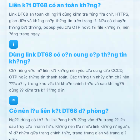
Liên k?t DT68 có an toàn kh?ng?
Link DT68 an toàn khi ng??i dùng ki?m tra ?úng ??a ch?, HTTPS,
giao di?n và kh?ng nh?p th?ng tin trên trang l?. N?u có chuy?n
h??ng b?t th??ng, popup yêu c?u OTP ho?c t?i file kh?ng r?, nên
?óng trang ngay.
i
Dùng link DT68 có c?n cung c?p th?ng tin
kh?ng?
Ch? riêng vi?c m? liên k?t kh?ng nên yêu c?u cung c?p CCCD,
OTP ho?c th?ng tin thanh toán. Các th?ng tin nh?y c?m ch? nên
???c x? ly trong khu v?c tài kho?n chính th?c và sau khi ng??i
dùng ?? ki?m tra k? ???ng d?n.
↗
Có nên l?u liên k?t DT68 d? phòng?
Ng??i dùng có th? l?u link ?ang ho?t ??ng vào d?u trang ?? l?n
sau truy c?p nhanh h?n. Kh?ng nên l?u nhi?u link kh?ng r? ngu?n,
vì d? nh?m gi?a trang chính th?c, trang trung gian và trang gi?
m?o.