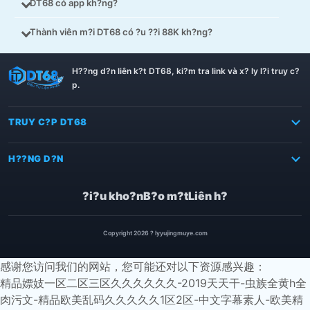
DT68 có app kh?ng?
Thành viên m?i DT68 có ?u ??i 88K kh?ng?
Th?ng tin DT68
H??ng d?n liên k?t DT68, ki?m tra link và x? ly l?i truy c?
p.
TRUY C?P DT68
H??NG D?N
?i?u kho?n
B?o m?t
Liên h?
Copyright 2026 ? lyyujingmuye.com
感谢您访问我们的网站，您可能还对以下资源感兴趣：
精品嫖妓一区二区三区久久久久久久-2019天天干-虫族全黄h全
肉污文-精品欧美乱码久久久久久1区2区-中文字幕素人-欧美精