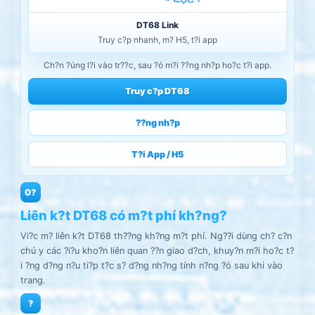
DT68 Link
Truy c?p nhanh, m? H5, t?i app
Ch?n ?úng l?i vào tr??c, sau ?ó m?i ??ng nh?p ho?c t?i app.
Truy c?p DT68
??ng nh?p
T?i App / H5
0?
Liên k?t DT68 có m?t phí kh?ng?
Vi?c m? liên k?t DT68 th??ng kh?ng m?t phí. Ng??i dùng ch? c?n
chú y các ?i?u kho?n liên quan ??n giao d?ch, khuy?n m?i ho?c t?
i ?ng d?ng n?u ti?p t?c s? d?ng nh?ng tính n?ng ?ó sau khi vào
trang.
?