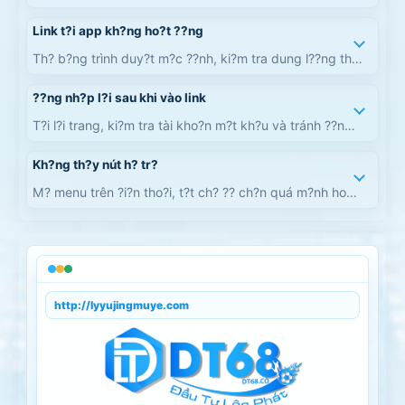
ho?c OTP khi còn nghi ng?.
Link t?i app kh?ng ho?t ??ng
Th? b?ng trình duy?t m?c ??nh, ki?m tra dung l??ng thi?
t b? và ch? t?i t? kênh ???c h??ng d?n r?.
??ng nh?p l?i sau khi vào link
T?i l?i trang, ki?m tra tài kho?n m?t kh?u và tránh ??ng
nh?p trên trang có d?u hi?u l?.
Kh?ng th?y nút h? tr?
M? menu trên ?i?n tho?i, t?t ch? ?? ch?n quá m?nh ho?c
th? trên máy tính.
http://lyyujingmuye.com