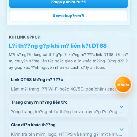
??ng ky nh?n ?u ??i
Xem khuy?n m?i
KHI LINK G?P L?I
L?i th??ng g?p khi m? liên k?t DT68
M?t s? ng??i dùng có th? g?p l?i kh?ng m? ???c link DT68, t?i ch?
m, chuy?n h??ng liên t?c ho?c giao di?n khác th??ng. B?ng d??i ?
ay giúp xác ??nh nguyên nhan và cách x? ly an toàn.
Link DT68 kh?ng m? ???c
M?c l?c
Làm m?i trang, ??i Wi-Fi ho?c 4G/5G, xóa(chǎn) cache
và th? l?i b?ng trình duy?t khác.
Trang chuy?n h??ng liên t?c
?óng trang, kh?ng nh?p th?ng tin và truy c?p l?i b?ng
???ng d?n r? ràng h?n.
Giao di?n khác th??ng
Ki?m tra tên mi?n, logo, HTTPS và kh?ng g?i m?t kh?u