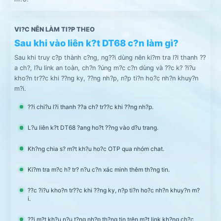
VI?C NÊN LÀM TI?P THEO
Sau khi vào liên k?t DT68 c?n làm gì?
Sau khi truy c?p thành c?ng, ng??i dùng nên ki?m tra l?i thanh ??
a ch?, l?u link an toàn, ch?n ?úng m?c c?n dùng và ??c k? ?i?u
kho?n tr??c khi ??ng ky, ??ng nh?p, n?p ti?n ho?c nh?n khuy?n
m?i.
??i chi?u l?i thanh ??a ch? tr??c khi ??ng nh?p.
L?u liên k?t DT68 ?ang ho?t ??ng vào d?u trang.
Kh?ng chia s? m?t kh?u ho?c OTP qua nhóm chat.
Ki?m tra m?c h? tr? n?u c?n xác minh thêm th?ng tin.
??c ?i?u kho?n tr??c khi ??ng ky, n?p ti?n ho?c nh?n khuy?n m?
i.
??i m?t kh?u n?u t?ng nh?p th?ng tin trên m?t link kh?ng ch?c