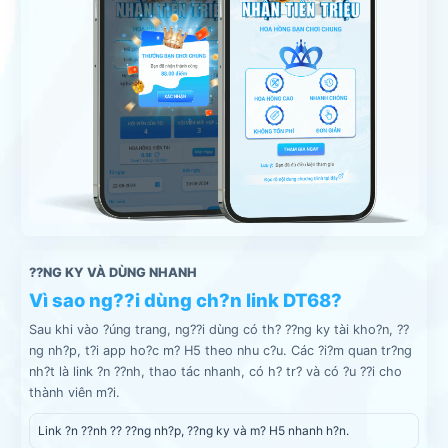
??NG KY VÀ DÙNG NHANH
Vì sao ng??i dùng ch?n link DT68?
Sau khi vào ?úng trang, ng??i dùng có th? ??ng ky tài kho?n, ??
ng nh?p, t?i app ho?c m? H5 theo nhu c?u. Các ?i?m quan tr?ng
nh?t là link ?n ??nh, thao tác nhanh, có h? tr? và có ?u ??i cho
thành viên m?i.
Link ?n ??nh ?? ??ng nh?p, ??ng ky và m? H5 nhanh h?n.