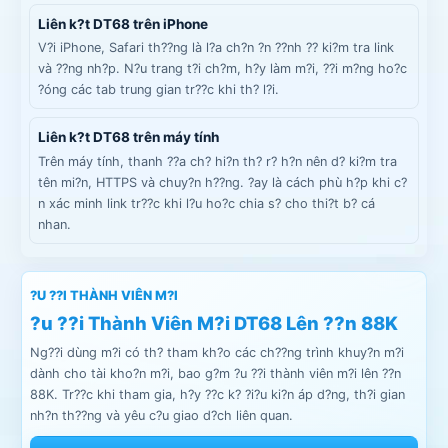
Liên k?t DT68 trên iPhone
V?i iPhone, Safari th??ng là l?a ch?n ?n ??nh ?? ki?m tra link
và ??ng nh?p. N?u trang t?i ch?m, h?y làm m?i, ??i m?ng ho?c
?óng các tab trung gian tr??c khi th? l?i.
Liên k?t DT68 trên máy tính
Trên máy tính, thanh ??a ch? hi?n th? r? h?n nên d? ki?m tra
tên mi?n, HTTPS và chuy?n h??ng. ?ay là cách phù h?p khi c?
n xác minh link tr??c khi l?u ho?c chia s? cho thi?t b? cá
nhan.
?U ??I THÀNH VIÊN M?I
?u ??i Thành Viên M?i DT68 Lên ??n 88K
Ng??i dùng m?i có th? tham kh?o các ch??ng trình khuy?n m?i
dành cho tài kho?n m?i, bao g?m ?u ??i thành viên m?i lên ??n
88K. Tr??c khi tham gia, h?y ??c k? ?i?u ki?n áp d?ng, th?i gian
nh?n th??ng và yêu c?u giao d?ch liên quan.