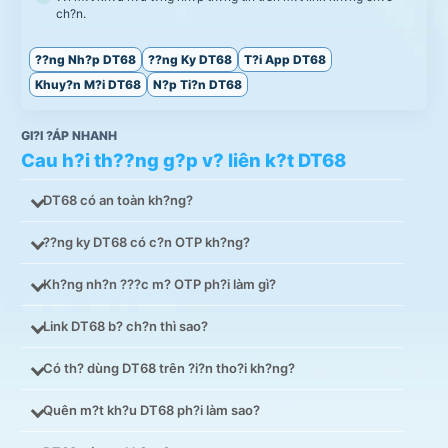
ch?n.
??ng Nh?p DT68
??ng Ky DT68
T?i App DT68
Khuy?n M?i DT68
N?p Ti?n DT68
GI?I ?ÁP NHANH
Cau h?i th??ng g?p v? liên k?t DT68
DT68 có an toàn kh?ng?
??ng ky DT68 có c?n OTP kh?ng?
Kh?ng nh?n ???c m? OTP ph?i làm gì?
Link DT68 b? ch?n thì sao?
Có th? dùng DT68 trên ?i?n tho?i kh?ng?
Quên m?t kh?u DT68 ph?i làm sao?